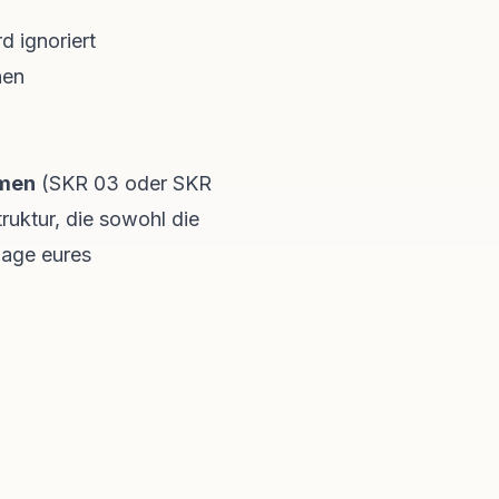
 ignoriert
hen
men
(SKR 03 oder SKR
ruktur, die sowohl die
 Lage eures