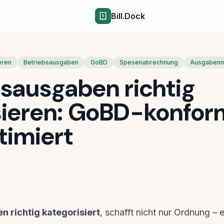
Bill.Dock
eren
Betriebsausgaben
GoBD
Spesenabrechnung
Ausgaben
sausgaben richtig
sieren: GoBD-konfor
timiert
6
 richtig kategorisiert
, schafft nicht nur Ordnung – 