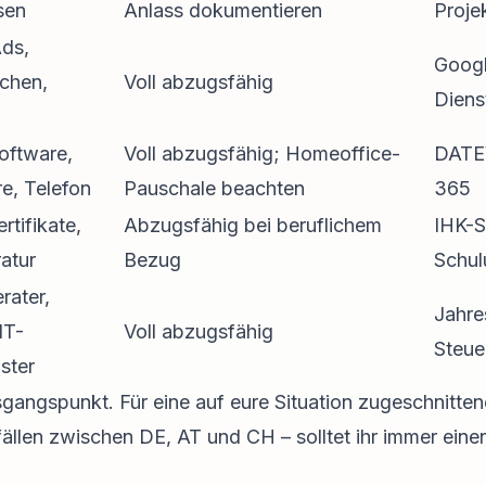
sen
Anlass dokumentieren
Proje
Ads,
Goog
chen,
Voll abzugsfähig
Diens
oftware,
Voll abzugsfähig; Homeoffice-
DATEV
e, Telefon
Pauschale beachten
365
rtifikate,
Abzugsfähig bei beruflichem
IHK-S
ratur
Bezug
Schul
rater,
Jahre
IT-
Voll abzugsfähig
Steue
ister
sgangspunkt. Für eine auf eure Situation zugeschnitte
ällen zwischen DE, AT und CH – solltet ihr immer eine