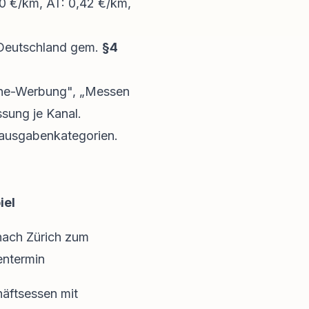
0 €/km, AT: 0,42 €/km,
 Deutschland gem.
§4
nline-Werbung", „Messen
sung je Kanal.
sausgabenkategorien
.
iel
nach Zürich zum
ntermin
äftsessen mit