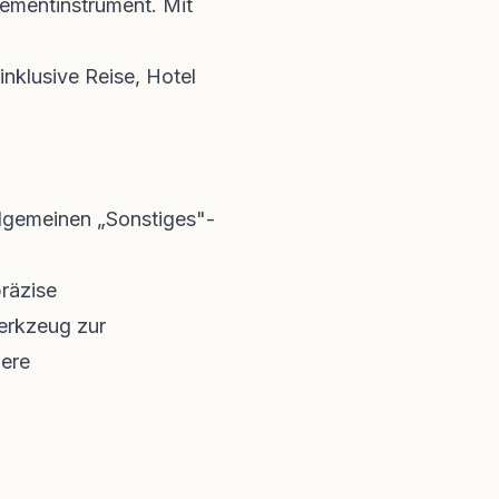
gementinstrument. Mit
nklusive Reise, Hotel
llgemeinen „Sonstiges"-
räzise
erkzeug zur
gere