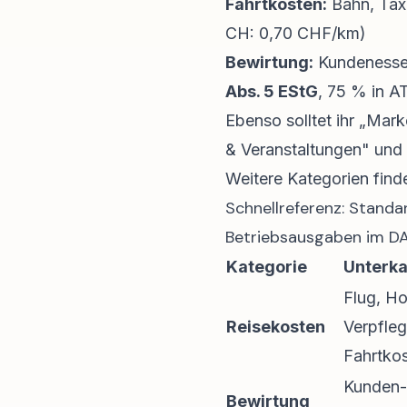
Fahrtkosten:
Bahn, Tax
CH: 0,70 CHF/km)
Bewirtung:
Kundenessen
Abs. 5 EStG
, 75 % in A
Ebenso solltet ihr „Mar
& Veranstaltungen" und
Weitere Kategorien finde
Schnellreferenz: Stand
Betriebsausgaben im D
Kategorie
Unterka
Flug, Ho
Reisekosten
Verpfle
Fahrtko
Kunden-
Bewirtung