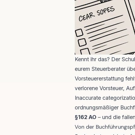
Kennt ihr das? Der Schu
eurem Steuerberater übe
Vorsteuererstattung fehl
verlorene Vorsteuer, Au
Inaccurate categorizati
ordnungsmäßiger Buchfü
§162 AO
– und die falle
Von der Buchführungspfli