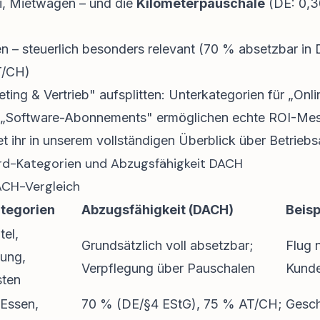
i, Mietwagen – und die
Kilometerpauschale
(DE: 0,3
 – steuerlich besonders relevant (70 % absetzbar in
T/CH)
keting & Vertrieb" aufsplitten: Unterkategorien für „O
 „Software-Abonnements" ermöglichen echte ROI-Mes
t ihr in unserem vollständigen
Überblick über Betrieb
ard-Kategorien und Abzugsfähigkeit DACH
ACH-Vergleich
tegorien
Abzugsfähigkeit (DACH)
Beisp
tel,
Grundsätzlich voll absetzbar;
Flug 
gung,
Verpflegung über Pauschalen
Kunde
sten
Essen,
70 % (DE/§4 EStG), 75 % AT/CH;
Gesch