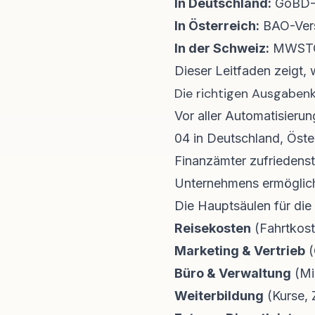
In Deutschland:
GoBD-V
In Österreich:
BAO-Verst
In der Schweiz:
MWSTG-
Dieser Leitfaden zeigt, 
Die richtigen Ausgaben
Vor aller Automatisierun
04 in Deutschland, Öster
Finanzämter zufriedenste
Unternehmens ermöglich
Die Hauptsäulen für die 
Reisekosten
(Fahrtkos
Marketing & Vertrieb
(
Büro & Verwaltung
(Mi
Weiterbildung
(Kurse, Z