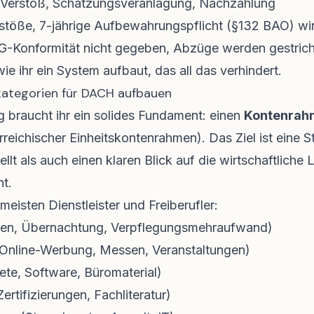
erstoß, Schätzungsveranlagung, Nachzahlung
öße, 7-jährige Aufbewahrungspflicht (§132 BAO) wird
Konformität nicht gegeben, Abzüge werden gestric
wie ihr ein System aufbaut, das all das verhindert.
kategorien für DACH aufbauen
g braucht ihr ein solides Fundament: einen
Kontenrah
reichischer Einheitskontenrahmen). Das Ziel ist eine St
llt als auch einen klaren Blick auf die wirtschaftliche
t.
meisten Dienstleister und Freiberufler:
ten, Übernachtung, Verpflegungsmehraufwand)
Online-Werbung, Messen, Veranstaltungen)
ete, Software, Büromaterial)
ertifizierungen, Fachliteratur)