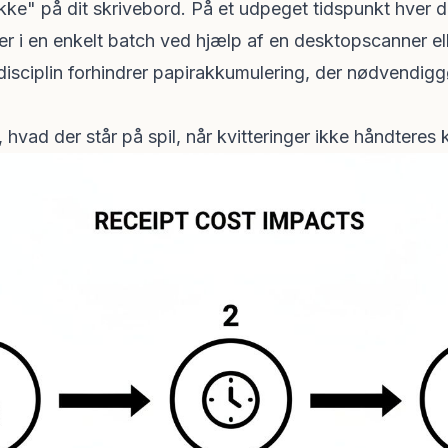
akke" på dit skrivebord. På et udpeget tidspunkt hver 
r i en enkelt batch ved hjælp af en desktopscanner ell
isciplin forhindrer papirakkumulering, der nødvendigg
 hvad der står på spil, når kvitteringer ikke håndteres 