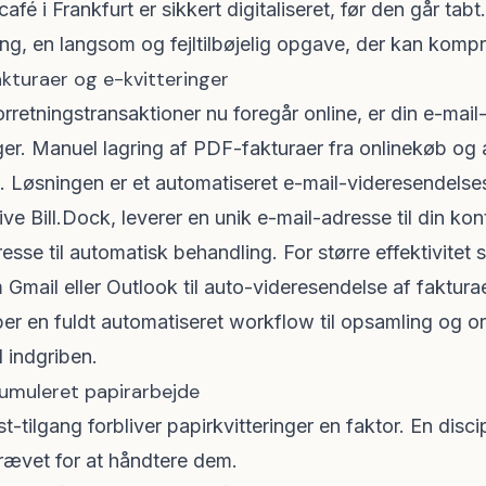
 café i Frankfurt er sikkert digitaliseret, før den går tab
ng, en langsom og fejltilbøjelig opgave, der kan kompr
akturaer og e-kvitteringer
orretningstransaktioner nu foregår online, er din e-mai
inger. Manuel lagring af PDF-fakturaer fra onlinekøb o
et. Løsningen er et automatiseret e-mail-videresendels
ve Bill.Dock, leverer en unik e-mail-adresse til din ko
resse til automatisk behandling. For større effektivitet 
om Gmail eller Outlook til auto-videresendelse af faktur
er en fuldt automatiseret workflow til opsamling og org
 indgriben.
kumuleret papirarbejde
rst-tilgang forbliver papirkvitteringer en faktor. En disc
rævet for at håndtere dem.