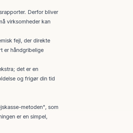
srapporter. Derfor bliver
 små virksomheder kan
misk fejl, der direkte
rt er håndgribelige
 ekstra; det er en
else og frigør din tid
otøjskasse-metoden", som
ningen er en simpel,