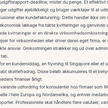
udgiftsrapport-deadline, mister du penge. Et effektivt s
er udgifter øjeblikkeligt og bruger værktøjer til at udt
fusioner eller kundefakturering. Dette handler ikke om 
 økonomisk lækage fra tabte kvitteringer og genvinde v
ede kvitteringer er en direkte virksomhedsomkostning
rejser for virksomheden eller driver deres eget firma, e
ekte ansvar. Omkostningen strækker sig ud over administr
 tab.
 for en kundemiddag, en flyvning til Singapore eller e
t tabt skattefradrag. Disse beløb akkumuleres til et bet
hedens finanser årligt.
varende udfordring for konsulenter hos firmaer som
M
elle i hele Europa og Nordamerika, og enhver medarbej
porter. Professionelle skal håndtere flere valutaer, v