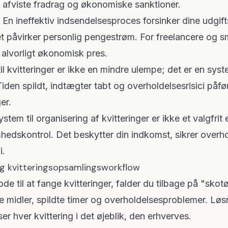
til afviste fradrag og økonomiske sanktioner.
En ineffektiv indsendelsesproces forsinker dine udgift
lket påvirker personlig pengestrøm. For freelancere og
 alvorligt økonomisk pres.
il kvitteringer er ikke en mindre ulempe; det er en syste
Tiden spildt, indtægter tabt og overholdelsesrisici påfø
er.
system til organisering af kvitteringer er ikke et valgfrit
dskontrol. Det beskytter din indkomst, sikrer overhold
i.
ig kvitteringsopsamlingsworkflow
de til at fange kvitteringer, falder du tilbage på "sk
bte midler, spildte timer og overholdelsesproblemer. Løs
ser hver kvittering i det øjeblik, den erhverves.