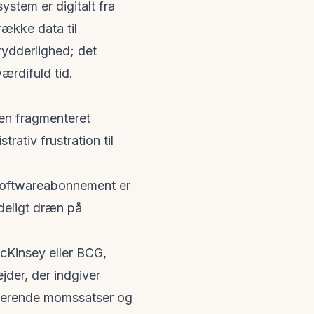
ystem er digitalt fra
række data til
rydderlighed; det
ærdifuld tid.
r en fragmenteret
ativ frustration til
t softwareabonnement er
ydeligt dræn på
cKinsey
eller
BCG
,
der, der indgiver
arierende momssatser og