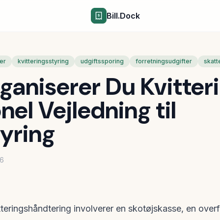
Bill.Dock
er
kvitteringsstyring
udgiftssporing
forretningsudgifter
skatt
aniserer Du Kvitteri
nel Vejledning til
tyring
26
teringshåndtering involverer en skotøjskasse, en overf