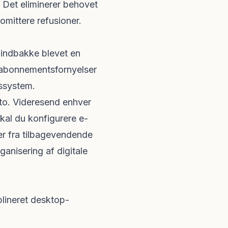
t. Det eliminerer behovet
omittere refusioner.
l-indbakke blevet en
g abonnementsfornyelser
essystem.
nto. Videresend enhver
skal du konfigurere e-
aer fra tilbagevendende
anisering af digitale
iplineret desktop-