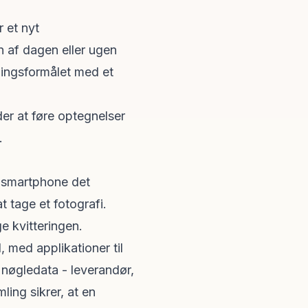
r et nyt
n af dagen eller ugen
tningsformålet med et
der at føre optegnelser
.
n smartphone det
 tage et fotografi.
e kvitteringen.
, med applikationer til
e nøgledata - leverandør,
ling sikrer, at en