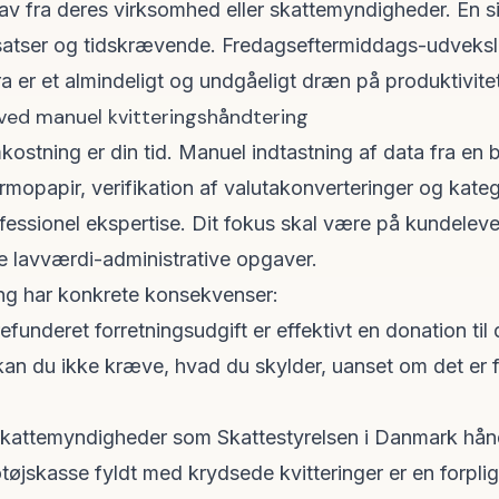
av fra deres virksomhed eller skattemyndigheder. En si
satser og tidskrævende. Fredagseftermiddags-udveksl
 er et almindeligt og undgåeligt dræn på produktivite
ved manuel kvitteringshåndtering
stning er din tid. Manuel indtastning af data fra en b
rmopapir, verifikation af valutakonverteringer og katego
ofessionel ekspertise. Dit fokus skal være på kundelev
ke lavværdi-administrative opgaver.
ang har konkrete konsekvenser:
funderet forretningsudgift er effektivt en donation til 
an du ikke kræve, hvad du skylder, uanset om det er fr
kattemyndigheder som
Skattestyrelsen
i Danmark hån
tøjskasse fyldt med krydsede kvitteringer er en forplig