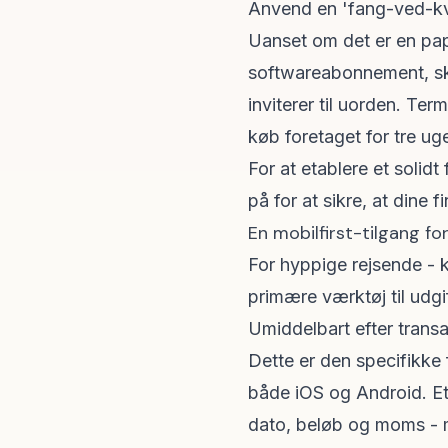
Anvend en 'fang-ved-kvit
Uanset om det er en papi
softwareabonnement, skal
inviterer til uorden. Ter
køb foretaget for tre uge
For at etablere et solid
på
for at sikre, at dine 
En mobilfirst-tilgang fo
For hyppige rejsende - 
primære værktøj til udgi
Umiddelbart efter trans
Dette er den specifikke 
både iOS og Android. Et 
dato, beløb og moms -