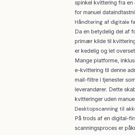
spinkel kvittering fra en
for manuel dataindtastni
Håndtering af digitale f
Da en betydelig del af f
primær kilde til kvitter
er kedelig og let overs
Mange platforme, inklusi
e-kvittering til denne ad
mail-filtre i tjenester s
leverandører. Dette skab
kvitteringer uden manuel
Desktopscanning til ak
På trods af en digital-fi
scanningsproces er påk