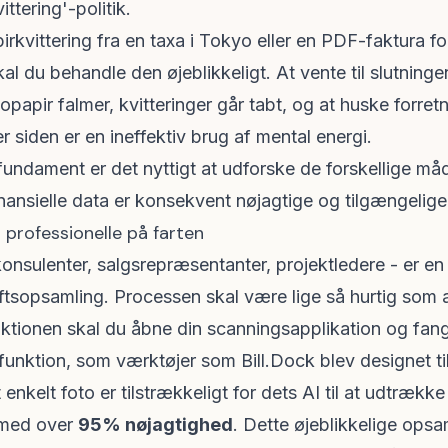
tering'-politik.
rkvittering fra en taxa i Tokyo eller en PDF-faktura fo
 du behandle den øjeblikkeligt. At vente til slutninge
mopapir falmer, kvitteringer går tabt, og at huske forre
r siden er en ineffektiv brug af mental energi.
t fundament er det nyttigt at udforske de
forskellige må
finansielle data er konsekvent nøjagtige og tilgængelige
r professionelle på farten
konsulenter, salgsrepræsentanter, projektledere - er e
ftsopsamling. Processen skal være lige så hurtig som at
aktionen skal du åbne din scanningsapplikation og fang
funktion, som værktøjer som Bill.Dock blev designet til
enkelt foto er tilstrækkeligt for dets AI til at udtrækk
 med over
95% nøjagtighed
. Dette øjeblikkelige opsam