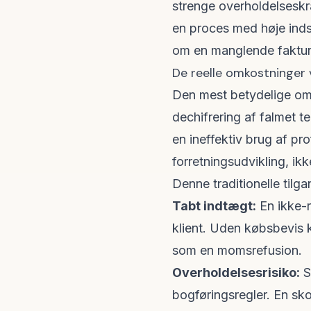
strenge overholdelseskr
en proces med høje ind
om en manglende faktura
De reelle omkostninger 
Den mest betydelige omko
dechifrering af falmet te
en ineffektiv brug af pr
forretningsudvikling, ik
Denne traditionelle tilg
Tabt indtægt:
En ikke-re
klient. Uden købsbevis k
som en momsrefusion.
Overholdelsesrisiko:
S
bogføringsregler. En sko