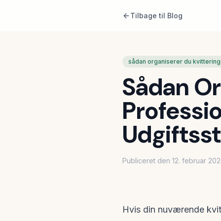
Tilbage til Blog
sådan organiserer du kvittering
Sådan Org
Professio
Udgiftss
Publiceret den
12. februar 20
Hvis din nuværende kvit